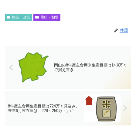
施策・政策
需給・相場
井澤
岡山の8年産主食用米生産目標は14.9万ｔ
で据え置き
8年産主食用生産目標は724万ｔ見込み、
来年6月末在庫は「228～259万ｔ」に