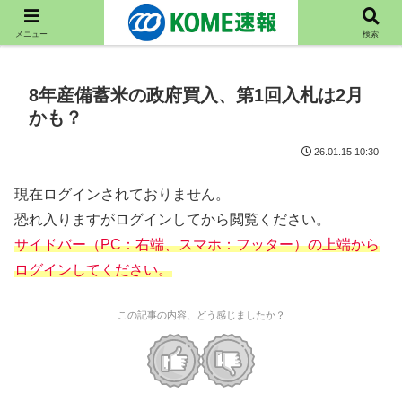
8月7日(金)はKOME速報休刊
メニュー
検索
8年産備蓄米の政府買入、第1回入札は2月
かも？
26.01.15 10:30
現在ログインされておりません。
恐れ入りますがログインしてから閲覧ください。
サイドバー（PC：右端、スマホ：フッター）の上端から
ログインしてください。
この記事の内容、どう感じましたか？