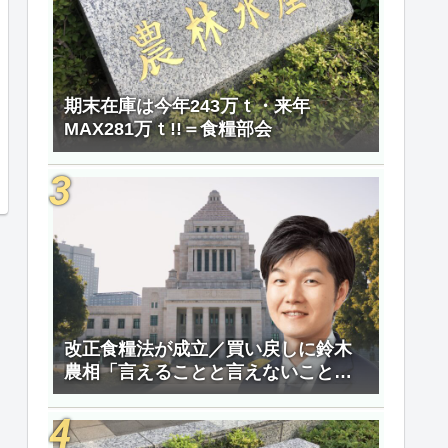
期末在庫は今年243万ｔ・来年
MAX281万ｔ!!＝食糧部会
改正食糧法が成立／買い戻しに鈴木
農相「言えることと言えないことが
ある」／過剰米の先送り支援は申請
32万ｔ