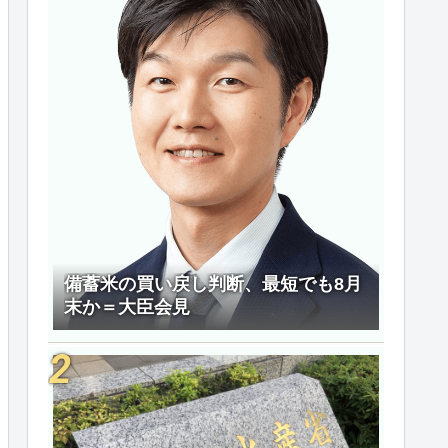
備蓄米の買い戻し判断、最短でも8月
末か＝大臣会見