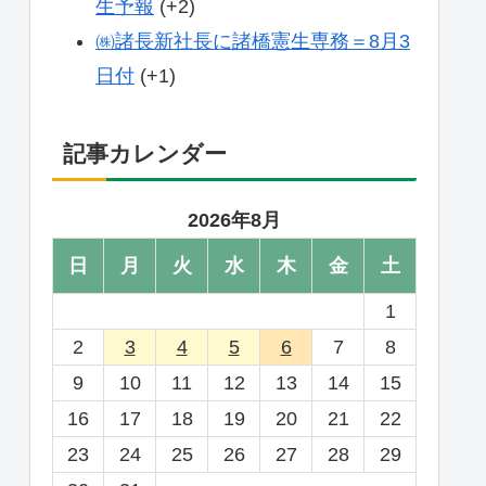
生予報
+2
㈱諸長新社長に諸橋憲生専務＝8月3
日付
+1
記事カレンダー
2026年8月
日
月
火
水
木
金
土
1
2
3
4
5
6
7
8
9
10
11
12
13
14
15
16
17
18
19
20
21
22
23
24
25
26
27
28
29