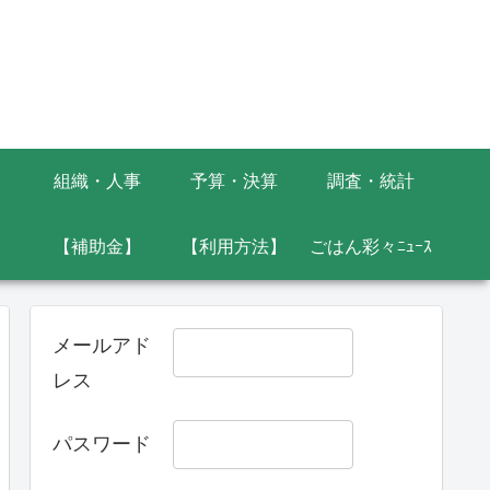
組織・人事
予算・決算
調査・統計
】
【補助金】
【利用方法】
ごはん彩々ﾆｭｰｽ
メールアド
レス
パスワード