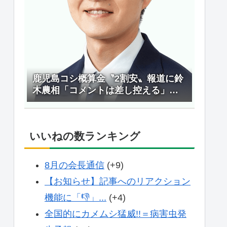
鹿児島コシ概算金〝2割安〟報道に鈴
木農相「コメントは差し控える」＝
大臣会見
いいねの数ランキング
8月の会長通信
+9
【お知らせ】記事へのリアクション
機能に「👎」...
+4
全国的にカメムシ猛威!!＝病害虫発