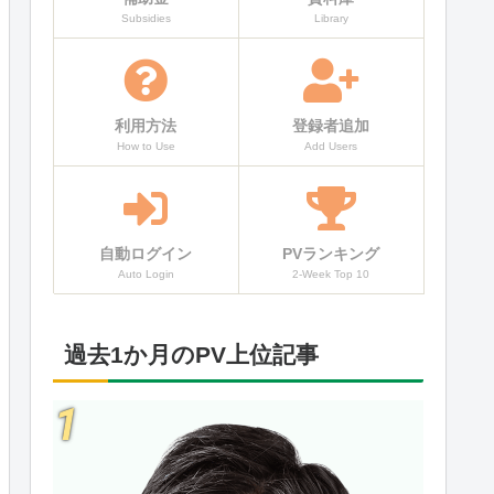
Subsidies
Library
利用方法
登録者追加
How to Use
Add Users
自動ログイン
PVランキング
Auto Login
2-Week Top 10
過去1か月のPV上位記事