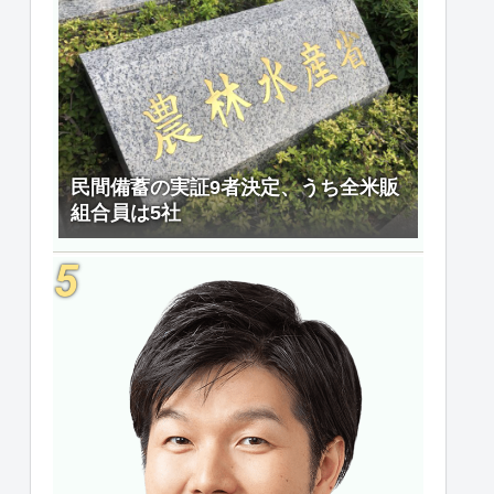
民間備蓄の実証9者決定、うち全米販
組合員は5社