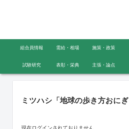
組合員情報
需給・相場
施策・政策
試験研究
表彰・栄典
主張・論点
ミツハシ「地球の歩き方おにぎ
現在ログインされておりません。